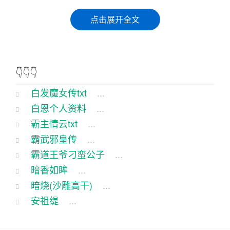
话说，那是个山清水秀的年代，江湖上流传着一位
点击展开全文
女子，她就是白发魔女。这女子长得那叫一个俊
俏，皮肤白里透红，眉清目秀，只是头发却如霜雪
般白。她武功高强，行走江湖，惩恶扬善，成了无
👇👇👇
敬仰的对象。
白发魔女传txt
...
这日，白发魔女来到一个小村庄，正逢村里举行一
白恩个人资料
...
年一度的庙会。庙会上人山人海，热闹非凡。白发
霸主情云txt
...
魔女混在人群中，一边品尝着美食，一边欣赏着民
霸武邪皇传
...
间艺术表演。
霸道王爷刁蛮公子
...
暗香如眸
...
这时，一位老者走上台，手里拿着一把破旧的扇
暗烧(沙雕高干)
...
子，摇头晃脑地唱起了一段地方戏。唱腔中夹杂着
安祖缇
...
浓厚的方言，让人忍不住捧腹大笑。白发魔女见
状，也跟着笑了起来。