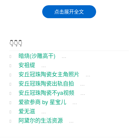
话说那啥，村儿里有个主儿，叫大炮，那可是个出
点击展开全文
了名的沙雕。他那一嘴方言，那可真是溜得飞起，
每次说话都能逗得人哈哈笑。
这天，大炮跟几个兄弟在村头的老槐树下乘凉，一
👇👇👇
边摇着蒲扇，一边聊着天。突然，大炮眼睛一瞪，
暗烧(沙雕高干)
...
指着远处说：“这不是老李头家的那头猪又生娃了
安祖缇
...
嘛！”
安丘冠珠陶瓷女主角照片
...
安丘冠珠陶瓷出轨自拍
...
众人顺着大炮手指的方向一看，果然，老李头家的
安丘冠珠陶瓷不ya视频
...
猪圈里热闹非凡，一群小猪崽儿正在“哼哼唧唧”地叫
爱欲参商 by 星宝儿
...
唤呢。大炮笑着说：“老李头这福气可真不错，他家
爱无滋
...
母猪年年都能生一大窝，比家的那头母牛还能生。”
阿黛尔的生活资源
...
这时，一个兄弟嘴道：“大炮，你那头母牛也是挺