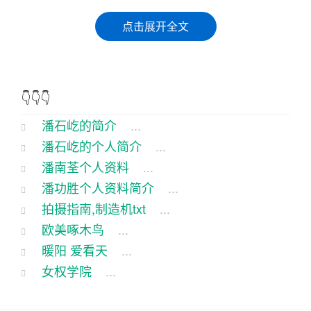
话说那北，有一位名叫潘石屹的房地产大亨，那可
点击展开全文
是出了名的能说会道，为人豪爽，江湖人称“潘大
侠”。这天，我闲来无事，便跑到潘大侠的办公室
里，想听听他那些年来的故事。
👇👇👇
一进门，潘大侠正和几位朋友喝茶聊天，那场面，
潘石屹的简介
...
可谓是热闹非凡。我一坐下，潘大侠便热情地给我
潘石屹的个人简介
...
倒了一杯茶，笑眯眯地说：“兄弟，来来来，先喝杯
潘南荃个人资料
...
茶，听我给你讲讲我那些年闯荡江湖的故事。”
潘功胜个人资料简介
...
拍摄指南,制造机txt
...
我喝了一口茶，笑着说：“潘大侠，您的故事可是出
欧美啄木鸟
...
了名的多，我都听得好期待啊！”
暖阳 爱看天
...
女权学院
...
潘大侠哈哈一笑，说：“那我就给你讲讲我当年是怎
么从一名普通打工仔，一步步成为房地产大亨的。”