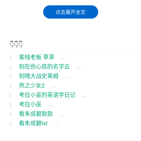
在山清水秀的江南小镇，有一家小有名气的客栈，
点击展开全文
名叫“梦里水乡”。这客栈虽不大，却因老板的幽默风
趣和一碗好汤而出名。，一个中年汉子，头发虽有
些花白，但眼神依旧透着明和狡黠。
👇👇👇
这日，客栈里来了一个满脸风霜的客官，他自称是
客栈老板 草草
...
远道而来的游子，想找个地方歇脚。一见，笑眯眯
刻在你心底的名字云
...
地迎上去：“客官，咱这‘梦里水乡’可是您的不二之
刻晴大战史莱姆
...
选，包您一觉到天亮，醒来神百倍。”
壳之少女2
...
考拉小巫的英语学日记
...
客官一听，嘿嘿一笑：“老板，你这客栈名儿倒是挺
考拉小巫
...
有诗意的，我听人说，你这客栈的汤最是讲究，是
看朱成碧款款
...
不是啊？”
看朱成碧txt
...
拍拍胸脯，一副自信满满的样子：“那我这汤，选用