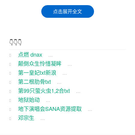
在那个小小的山村里， dnax（一种传说中的神秘植
点击展开全文
物）就像是个神秘的传说，老一辈的人总是用它来
吓唬调皮的小。说是 dnax 点燃了，就能引来山
神，整个村子风调雨顺。这事儿谁也没亲眼见过，
👇👇👇
只当是个玩笑。
点燃 dnax
...
这天，村里的调皮鬼小虎又闹腾开了。他听说了 dn
颠倒众生怜惜凝眸
...
ax 的传说，心想：“这事儿得试试看！”于是，他开
第一皇妃txt新浪
...
始四处搜集关于 dnax 的线索。
第二根肋骨txt
...
第99只萤火虫1,2合txt
...
小虎跑遍了村里的每一户人家，问遍了认识的每一
地狱始动
...
个人，可大家都摇头：“那玩意儿哪那么容易找到，
地下演唱会SANA资源提取
...
你个小孩别做梦了！”小虎不心，继续四处打听。
邓宗生
...
这天，小虎在村口的老槐树下碰到了村里的大闲人