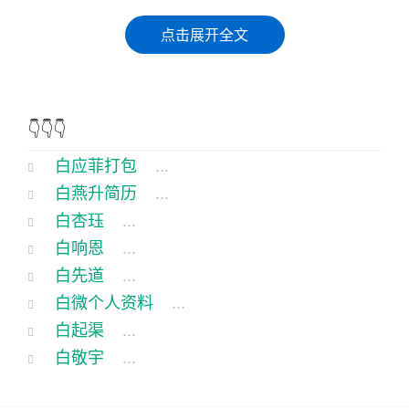
白应菲，这名字听起来就像是个小女名字，可实际
点击展开全文
上，她可是个顶天立地的女汉子。她住在我们村头
的那座破败的老屋里，每天不是种地就是喂鸡，活
脱脱一个村姑模样。可谁又能想到，她那看似平凡
👇👇👇
的日常，却隐藏着许多不为人知的趣事。
白应菲打包
...
那天，天气晴朗，阳光明媚。白应菲像往常一样，
白燕升简历
...
早早地起床，开始了一天的忙碌。她先把鸡赶到院
白杏珏
...
子里，然后拿起锄头，去地里活。就在这时，她发
白响恩
...
现了一只小鸟，正被一只黄鼠狼追赶得四处逃窜。
白先道
...
白微个人资料
...
“这黄鼠狼真是可恶！”白应菲忍不住了一句。她眼疾
白起渠
...
手快，拿起一块石头，朝黄鼠狼砸了过去。黄鼠狼
白敬宇
...
吓得一哆嗦，转身就跑。白应菲追了几步，没追
上，只好作罢。