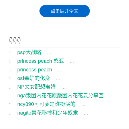
话说在某个小镇上，有个年轻人名叫阿强，他的爱
点击展开全文
好就是玩PSP，尤其是PSP大战略这款游戏。阿强
是个标准的“宅男”，每天除了吃饭睡觉，就是抱着P
SP打游戏。他自称是“大战略”，在游戏里横扫千
👇👇👇
军，所向披靡。
psp大战略
...
有一天，阿强在游戏里遇到了一位名叫小美的女玩
princess peach 悠亚
...
家。小美也是个PSP，而且还是大战略的高手。两
princess peach
...
人在游戏中一见钟情，以后成了游戏里的拍档。现
ost嫉妒的化身
...
实中的阿强却有些自卑，因为他知道自己和小美差
NP文女配想离婚
...
得远了。
nga饭团内花花原版团内花花云分享互
...
ncy090可可萝是谁扮演的
...
为了能和小美走得更近，阿强开始努力学。他白天
nagito禁花秘抄和少年奴隶
...
去上班，晚上回家研究大战略的战术。终于，在一
个月黑风高的夜晚，阿强觉得自己已经足够厉，于