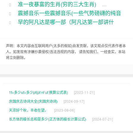
准一夜暴富的生肖(穷的三大生肖)
...
败)
...
，还有许多与梦境一读。有些文章讲述了梦境的解
震撼音乐一些震撼音乐(一些气势磅礴的纯音
析和心理学上的解释，帮助人们更好地理解梦境的
早的阿凡达是哪一部（阿凡达第一部讲什
乐)
...
含义。还有一些文章分享了有趣的梦境故事，让人
么）
...
们在阅读中感受到梦境的神秘和趣味。
声明：本文内容由互联网用户(
太多的假如
)自发贡献，该文观点仅代表作者本
梦境是思维和想象力的体现，它们可以是内心的映
人。如发现有涉嫌抄袭侵权/违法违规的内容， 请告知我们，一经查实，本站
将立刻删除。
射，也可以是大脑对日常经历的整理和处理。无论
梦境中出现了什么，都可以从中寻找到一些有意义
的信息和启示。
1f=多少uf=多少pf(pf nf uf 换算公式表)
[2023-11-21]
我想这个故事和相关的能够给大家带来一些启发和
庆国庆古诗词大全(庆国庆诗词)
[2024-09-17]
娱乐。如果你们还有其他关于梦境的问题，欢迎随
天凉好个秋，丰收在望。
[2023-08-06]
时向我留言哦。我会尽力为大家找资料。祝大家做
长方体的棱长总和是多少(正方体的棱长计算公式)
[2024-07-21]
个美梦！