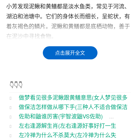
小芳发现泥鳅和黄鳝都是淡水鱼类，常见于河流、
湖泊和池塘中。它们的身体长而细长，呈蛇状，有
着灰褐色的鳞片。泥鳅和黄鳝都是底栖动物，善于
在泥沙中寻找食物。
小芳了解到泥鳅和黄鳝在中国文化中也有特殊的象
点击展开全文
征意义。泥鳅象征着勤劳和坚韧，因为它们在泥泞
的环境中能够生存并寻找食物。黄鳝则象征着财富
和富足，因为它们在中国传统餐桌上是一道珍贵的
👇👇👇
美味佳肴。
做梦看见很多泥鳅跟黄鳝意思(女人梦见很多
小芳觉得这个梦可能是在告诉她一些事情。或许，
做保洁怎样做从哪下手(三种人不适合做保洁
泥鳅和黄鳝)
...
它是在提醒她要勤劳努力，像泥鳅一样在困难的环
佐助和鼬谁厉害(宇智波鼬VS佐助)
...
工)
...
境中坚持下去。或者，它是在暗示她会有一段财富
左右逢源解生肖(左右逢源好事好打一生
左冷禅为什么不杀莫大(左冷禅为什么失
和富足的时期，像黄鳝一样享受生活的美好。
肖)
...