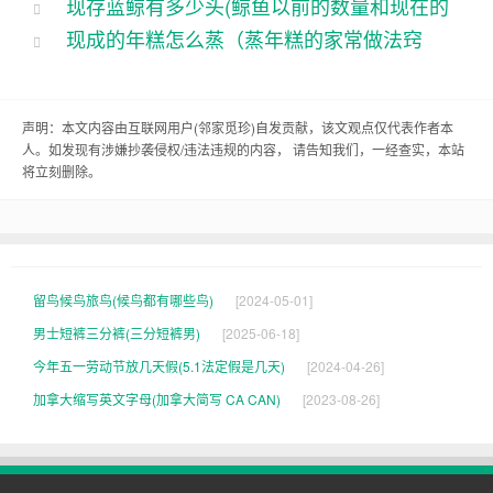
现存蓝鲸有多少头(鲸鱼以前的数量和现在的
格)
...
同，但它们的元音音素却是相同的。这也看看大家
现成的年糕怎么蒸（蒸年糕的家常做法窍
数量)
...
更加了解了英语中的发音规律。
门）
...
以上的例子，还有很多其他的字母也拥有相同的元
声明：本文内容由互联网用户(
邻家觅珍
)自发贡献，该文观点仅代表作者本
音音素，比如字母“i”和“y”，字母“o”和“au”等等。这
人。如发现有涉嫌抄袭侵权/违法违规的内容， 请告知我们，一经查实，本站
将立刻删除。
些相同音素的字母在英语中常常会出相似的单词
中，所以在学习英语的过程中，可以归类这些字
母，更好地掌握它们的发音规律。
留鸟候鸟旅鸟(候鸟都有哪些鸟)
[2024-05-01]
我想今天的分享能给大家带来一些乐趣和启发。如
男士短裤三分裤(三分短裤男)
[2025-06-18]
果你对这个话题感兴趣，还可以去阅读一些，深入
今年五一劳动节放几天假(5.1法定假是几天)
[2024-04-26]
了解这个领域的。相信不断学习和练习，一定能够
加拿大缩写英文字母(加拿大简写 CA CAN)
[2023-08-26]
掌握好英语的发音技巧，更加流利地表达自己。
好了，今天的分享就到这里啦。我想大家能够喜欢