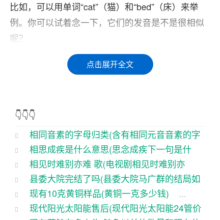
比如，可以用单词“cat”（猫）和“bed”（床）来举
例。你可以试着念一下，它们的发音是不是很相似
呢？
来说说字母“i”和“e”。这两个字母在发音时都需要用
点击展开全文
到舌头，所以它们的元音音素也是相同的。比如，
可以用单词“sit”（坐）和“pen”（笔）来举例。你可
以试着念一下，它们的发音是不是也很相似呢？
👇👇👇
来看看字母“o”和“u”。这两个字母在发音时都需要用
相同音素的字母归类(含有相同元音音素的字
到嘴唇，所以它们的元音音素也是相同的。比如，
相思成疾是什么意思(思念成疾下一句是什
母)
...
可以用单词“dog”（狗）和“bus”（公交车）来举例。
相见时难别亦难 歌(电视剧相见时难别亦
么)
...
你可以试着念一下，它们的发音是不是同样有一种
县委大院完结了吗(县委大院马广群的结局如
难)
...
现有10克黄铜样品(黄铜一克多少钱)
...
类似的感觉呢？
何)
...
现代阳光太阳能售后(现代阳光太阳能24管价
的例子，可以看到，虽然这些字母在拼写上有所不